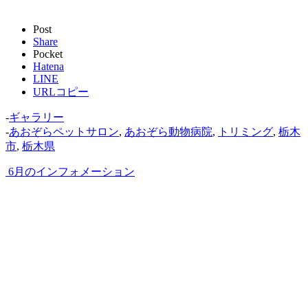
Post
Share
Pocket
Hatena
LINE
URLコピー
-
ギャラリー
-
あおぞらペットサロン
,
あおぞら動物病院
,
トリミング
,
栃木
市
,
栃木県
6月のインフォメーション
7月スケジュール・獣医師勤務表
あおぞら動物病院
診療案内.
病院施設・サービス
スタッフ紹介
あおぞらペットサロン
採用サイト