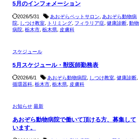
5月のインフォメーション
2026/5/31
あおぞらペットサロン
,
あおぞら動物病
院
,
しつけ教室
,
トリミング
,
フィラリア症
,
健康診断
,
動物
病院
,
栃木市
,
栃木県
,
皮膚科
スケジュール
5月スケジュール・獣医師勤務表
2026/6/1
あおぞら動物病院
,
しつけ教室
,
健康診断
,
循環器科
,
栃木市
,
栃木県
,
皮膚科
お知らせ
最新
あおぞら動物病院で働いて頂ける方、募集して
います。