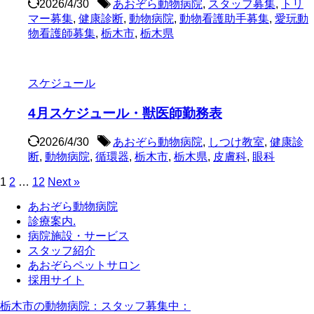
2026/4/30
あおぞら動物病院
,
スタッフ募集
,
トリ
マー募集
,
健康診断
,
動物病院
,
動物看護助手募集
,
愛玩動
物看護師募集
,
栃木市
,
栃木県
スケジュール
4月スケジュール・獣医師勤務表
2026/4/30
あおぞら動物病院
,
しつけ教室
,
健康診
断
,
動物病院
,
循環器
,
栃木市
,
栃木県
,
皮膚科
,
眼科
1
2
…
12
Next »
あおぞら動物病院
診療案内.
病院施設・サービス
スタッフ紹介
あおぞらペットサロン
採用サイト
栃木市の動物病院：スタッフ募集中：