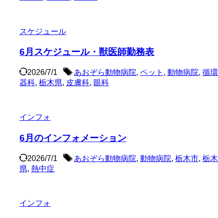
スケジュール
6月スケジュール・獣医師勤務表
2026/7/1
あおぞら動物病院
,
ペット
,
動物病院
,
循環
器科
,
栃木県
,
皮膚科
,
眼科
インフォ
6月のインフォメーション
2026/7/1
あおぞら動物病院
,
動物病院
,
栃木市
,
栃木
県
,
熱中症
インフォ